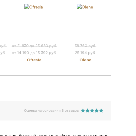
руб.
от 21 830 до 23 680 руб.
38 760 руб.
уб.
14 190
15 392 руб.
25 194 руб.
от
до
Ofresia
Olene
Оценка на основании 8 отзывов
своя магия. Розовый перец и шафран ощущаются очень