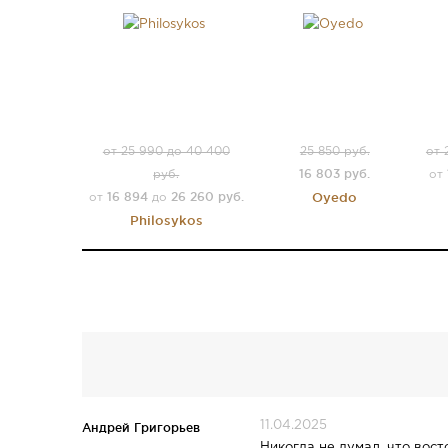
от 25 990 до 40 400
25 850 руб.
от 
16 803 руб.
руб.
от
16 894
26 260 руб.
Oyedo
от
до
Philosykos
11.04.2025
Андрей Григорьев
Никогда не думал, что вос