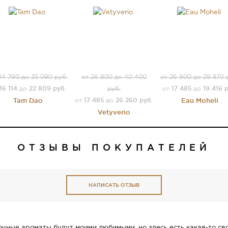
24 790 до 35 090 руб.
от 26 900 до 40 400
от 26 900 до 29 870 
16 114
22 809 руб.
17 485
19 416 р
до
руб.
от
до
Tam Dao
17 485
26 260 руб.
Eau Moheli
от
до
Vetyverio
ОТЗЫВЫ ПОКУПАТЕЛЕЙ
НАПИСАТЬ ОТЗЫВ
точные ароматы будут моими любимыми, но здесь есть какая-то 