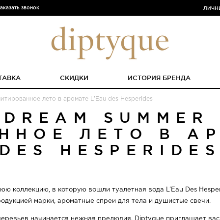
аказать звонок
ЛИЧН
ТАВКА
СКИДКИ
ИСТОРИЯ БРЕНДА
тированное лето в аромате L’Eau des Hesperides
 DREAM SUMMER
ННОЕ ЛЕТО В АР
DES HESPERIDE
юю коллекцию, в которую вошли туалетная вода L’Eau Des Hespe
дукцией марки, ароматные спреи для тела и душистые свечи.
еревьев начинается нежная прелюдия. Diptyque приглашает вас 