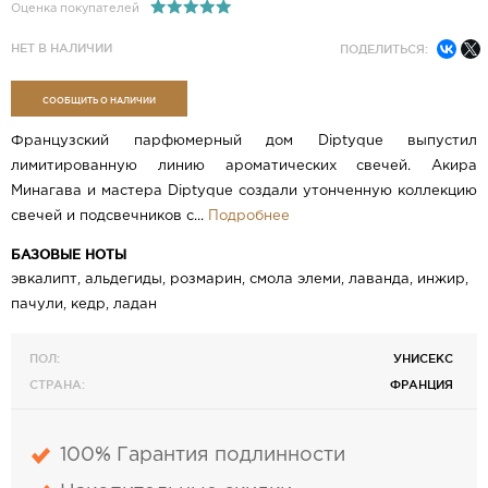
Оценка покупателей
НЕТ В НАЛИЧИИ
ПОДЕЛИТЬСЯ:
СООБЩИТЬ О НАЛИЧИИ
Французский парфюмерный дом Diptyque выпустил
лимитированную линию ароматических свечей. Акира
Минагава и мастера Diptyque создали утонченную коллекцию
свечей и подсвечников с...
Подробнее
БАЗОВЫЕ НОТЫ
​эвкалипт, альдегиды, розмарин, смола элеми, лаванда, инжир,
пачули, кедр, ладан
ПОЛ:
УНИСЕКС
СТРАНА:
ФРАНЦИЯ
100% Гарантия подлинности